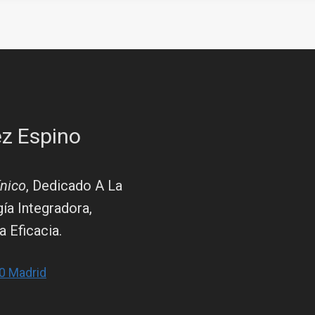
z Espino
ínico
, Dedicado A La
ía Integradora,
 Eficacia.
20 Madrid